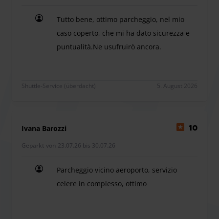
Für logistische Zwecke können Autos auf dem weitläufigen
FCF Parking-Parkplatz bewegt werden.
Tutto bene, ottimo parcheggio, nel mio
Fahrzeiten des Shuttles:
caso coperto, che mi ha dato sicurezza e
7 Minuten
puntualità.Ne usufruirò ancora.
Entfernung vom Terminal:
Tutto bene, ottimo parcheggio, nel mio caso cope
5,2 km
Shuttle-Service (überdacht)
5. August 2026
Am Parkplatz finden Sie einen Warteraum mit Toiletten
und Verkaufsautomaten für Speisen und Heißgetränke.
Ivana Barozzi
10
Parkplatzbetreiber bieten den Service zur
Geparkt von 23.07.26 bis 30.07.26
Wiederherstellung einer leeren Autobatterie kostenlos an.
Wenn Sie im Freien parken, können Sie Ihr Elektroauto an
Parcheggio vicino aeroporto, servizio
einer Haushaltssteckdose aufladen. Bitte rufen Sie die bei
celere in complesso, ottimo
der Buchung angegebene Nummer an.
Parcheggio vicino aeroporto, servizio celere in c