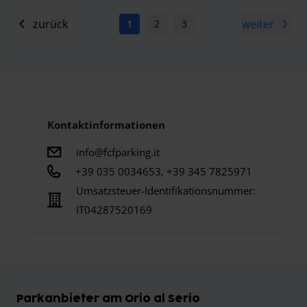
zurück
weiter
1
2
3
4
5
6
7
Kontaktinformationen
info@fcfparking.it
+39 035 0034653, +39 345 7825971
Umsatzsteuer-Identifikationsnummer:
IT04287520169
Parkanbieter am Orio al Serio