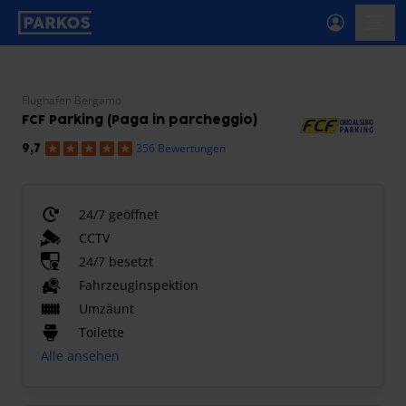
beschriftung-für-primäre-navigation
menü-
Flughafen Bergamo
FCF Parking (Paga in parcheggio)
356 Bewertungen
9,7
24/7 geöffnet
CCTV
24/7 besetzt
Fahrzeuginspektion
Umzäunt
Toilette
Alle ansehen