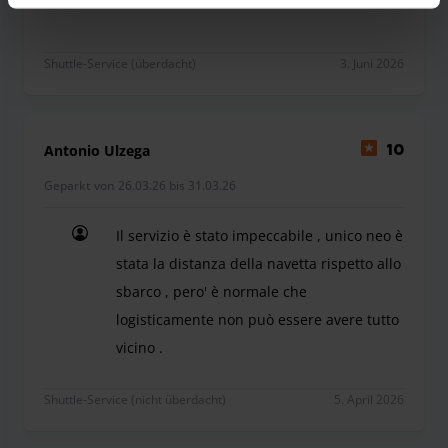
Shuttle-Service (überdacht)
3. Juni 2026
Antonio Ulzega
10
Geparkt von 26.03.26 bis 31.03.26
Il servizio è stato impeccabile , unico neo è
stata la distanza della navetta rispetto allo
sbarco , pero' è normale che
logisticamente non può essere avere tutto
vicino .
Il servizio è stato impeccabile , unico neo è stata
Shuttle-Service (nicht überdacht)
5. April 2026