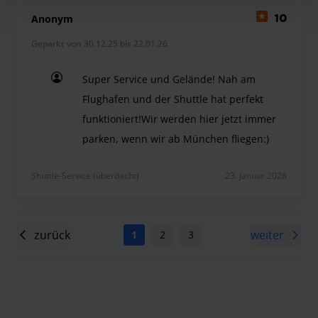
Anonym
10
Geparkt von 30.12.25 bis 22.01.26
Super Service und Gelände! Nah am
Flughafen und der Shuttle hat perfekt
funktioniert!Wir werden hier jetzt immer
parken, wenn wir ab München fliegen:)
Super Service und Gelände! Nah am Flughafen und
Shuttle-Service (überdacht)
23. Januar 2026
zurück
weiter
1
2
3
4
5
6
7