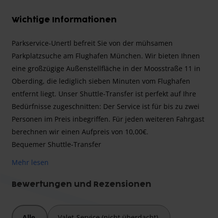
Wichtige Informationen
Parkservice-Unertl befreit Sie von der mühsamen
Parkplatzsuche am Flughafen München. Wir bieten Ihnen
eine großzügige Außenstellfläche in der Moosstraße 11 in
Oberding, die lediglich sieben Minuten vom Flughafen
entfernt liegt. Unser Shuttle-Transfer ist perfekt auf Ihre
Bedürfnisse zugeschnitten: Der Service ist für bis zu zwei
Personen im Preis inbegriffen. Für jeden weiteren Fahrgast
berechnen wir einen Aufpreis von 10,00€.
Bequemer Shuttle-Transfer
Das Prinzip ist einfach und effizient: Sie fahren mit Ihrem
Mehr lesen
Wagen direkt zu unserem Gelände. Nachdem Sie Ihr Auto
geparkt haben, wird Ihr Fahrzeugschlüssel sicher in einem
Bewertungen und Rezensionen
Tresor verwahrt, während wir Sie mit dem Shuttlebus zum
Flughafen bringen. Auch bei nächtlichen Rückflügen
Alle
Valet-Service (nicht überdacht)