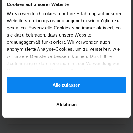
Cookies auf unserer Website
Wir verwenden Cookies, um Ihre Erfahrung auf unserer
Website so reibungslos und angenehm wie möglich zu
Shuttle-Service (nicht überdacht)
8. Juni 2026
gestalten. Essenzielle Cookies sind immer aktiviert, da
sie dazu beitragen, dass unsere Website
ordnungsgemäß funktioniert. Wir verwenden auch
anonymisierte Analyse-Cookies, um zu verstehen, wie
Dorothea Dr Stock
10
wir unsere Dienste verbessern können. Durch Ihre
Geparkt von 12.03.26 bis 26.03.26
Zustimmung erklären Sie sich mit der Verwendung von
Cookies gemäß den Regeln in Ihrem Land einverstanden,
Wie seit Jahren super
können Ihre Einstellungen jedoch jederzeit anpassen. Alle
Wie seit Jahren super
Einzelheiten finden Sie in unserer Datenschutzrichtlinie.
Alle zulassen
Ablehnen
Shuttle-Service (überdacht)
28. März 2026