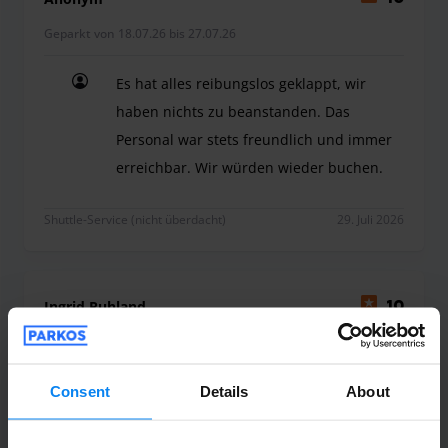
Geparkt von 18.07.26 bis 27.07.26
Es hat alles reibungslos geklappt, wir
haben nichts zu beanstanden. Das
Personal war stets freundlich und immer
erreichbar. Wir würden wieder buchen.
Es hat alles reibungslos geklappt, wir haben ni
Shuttle-Service (nicht überdacht)
29. Juli 2026
Ingrid Ruhland
10
Geparkt von 29.05.26 bis 05.06.26
Alles perfekt
Consent
Details
About
Alles perfekt