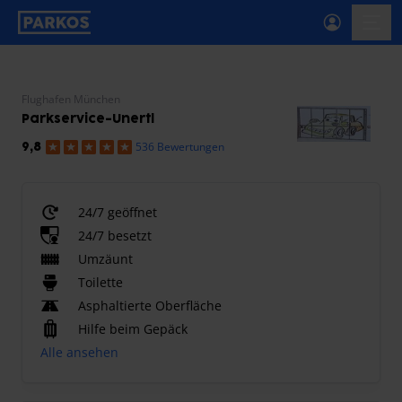
beschriftung-für-primäre-navigation
menü-
Flughafen München
Parkservice-Unertl
536 Bewertungen
9,8
24/7 geöffnet
24/7 besetzt
Umzäunt
Toilette
Asphaltierte Oberfläche
Hilfe beim Gepäck
Alle ansehen