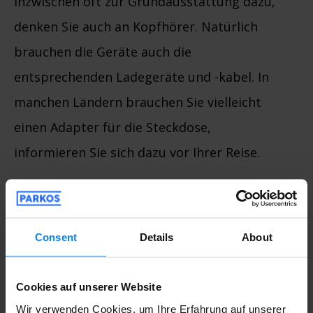
inzwischen oft zur Grundausstattung dazu,
denken Sie auch an Kopfhörer. Natürlich
brauchen die Geräte auch die
entsprechenden Ladegeräte und -kabel. In
manchen Ländern brauchen Sie vielleicht
einen Adapter für die Steckdose,
informieren Sie sich dazu vor Ihrer Reise.
Medikamente und
Impfungen
Consent
Details
About
Nehmen Sie regelmäßig Medikamente,
besorgen Sie sich rechtzeitig genügend für
Cookies auf unserer Website
die Zeit Ihrer gesamten Reise. Benötigen Sie
Wir verwenden Cookies, um Ihre Erfahrung auf unserer