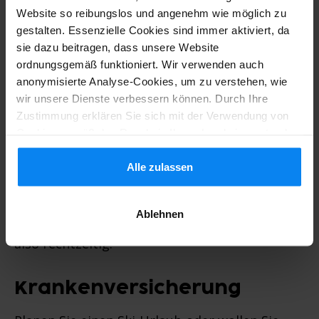
Nachschub, gehen Sie rechtzeitig zum Arzt
Website so reibungslos und angenehm wie möglich zu
gestalten. Essenzielle Cookies sind immer aktiviert, da
für ein neues Rezept. Auch ein Nachweis
sie dazu beitragen, dass unsere Website
über verschreibungspflichtige Medikamente
ordnungsgemäß funktioniert. Wir verwenden auch
anonymisierte Analyse-Cookies, um zu verstehen, wie
kann auf Reisen nützlich sein. Für manche
wir unsere Dienste verbessern können. Durch Ihre
Reiseländer sind zudem zusätzliche
Zustimmung erklären Sie sich mit der Verwendung von
Cookies gemäß den Regeln in Ihrem Land einverstanden,
Impfungen ratsam, wie zum Beispiel
können Ihre Einstellungen jedoch jederzeit anpassen. Alle
Gelbfieber oder Tollwut. Manche Impfungen
Einzelheiten finden Sie in unserer Datenschutzrichtlinie.
Alle zulassen
müssen dabei über einen längeren Zeitraum
Ablehnen
verabreicht werden, informieren Sie sich
also rechtzeitig.
Krankenversicherung