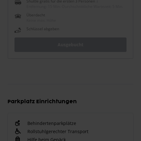
Shuttle gratis für die ersten 3 Personen
Entfernung: 15 Min.
-
Durchschnittliche Wartezeit: 5 Min.
Überdacht
Keine max. Höhe
Schlüssel abgeben
Ausgebucht
Parkplatz Einrichtungen
Behindertenparkplätze
Rollstuhlgerechter Transport
Hilfe beim Gepäck