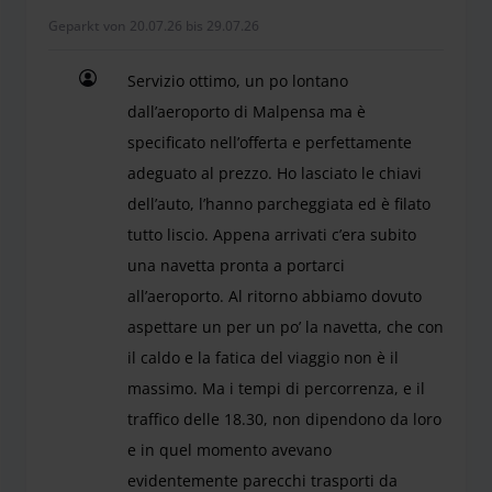
Geparkt von 20.07.26 bis 29.07.26
Servizio ottimo, un po lontano
dall’aeroporto di Malpensa ma è
specificato nell’offerta e perfettamente
adeguato al prezzo. Ho lasciato le chiavi
dell’auto, l’hanno parcheggiata ed è filato
tutto liscio. Appena arrivati c’era subito
una navetta pronta a portarci
all’aeroporto. Al ritorno abbiamo dovuto
aspettare un per un po’ la navetta, che con
il caldo e la fatica del viaggio non è il
massimo. Ma i tempi di percorrenza, e il
traffico delle 18.30, non dipendono da loro
e in quel momento avevano
evidentemente parecchi trasporti da