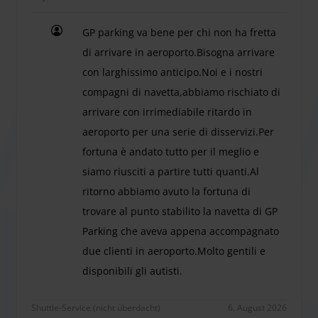
steht Ihnen jederzeit für alle Ihre Anliegen zur Verfügung.
Bitte beachten Sie
: Die hier angegebenen Preise gelten für
GP parking va bene per chi non ha fretta
Personenwagen. Wenn Sie ein Wohnmobil oder einen
di arrivare in aeroporto.Bisogna arrivare
Lastwagen parkieren möchten, beachten Sie bitte, dass
con larghissimo anticipo.Noi e i nostri
hierfür eine zusätzliche Gebühr anfällt.
compagni di navetta,abbiamo rischiato di
Entfernung zum kostenlosen Shuttleservice von GP
arrivare con irrimediabile ritardo in
Parking:
aeroporto per una serie di disservizi.Per
Terminal 1: 13 Min.
fortuna è andato tutto per il meglio e
Terminal 2: 13 Min.
siamo riusciti a partire tutti quanti.Al
ritorno abbiamo avuto la fortuna di
trovare al punto stabilito la navetta di GP
Der Parkplatz und die Busse sind für Menschen mit
Parking che aveva appena accompagnato
Behinderungen zugänglich. Wir empfehlen, den Parkplatz
due clienti in aeroporto.Molto gentili e
im Voraus anzurufen, damit man sich besser auf Ihre
disponibili gli autisti.
Ankunft vorbereiten kann.
GP parking va bene per chi non ha fretta di arriva
GP Parking bietet auf Anfrage folgende Dienstleistungen
Shuttle-Service (nicht überdacht)
6. August 2026
an: Autowäsche, Jeep-/SUV-Wäsche und