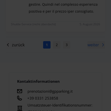
gestire. Quindi nel complesso esperienza
positiva e per il prezzo iper consigliato.
Servizio ottimo, un po lontano dall’aeroporto di M
Shuttle-Service (nicht überdacht)
5. August 2026
zurück
weiter
1
2
3
4
5
6
7
Kontaktinformationen
prenotazioni@gpparking.it
+39 0331 253858
Umsatzsteuer-Identifikationsnummer: