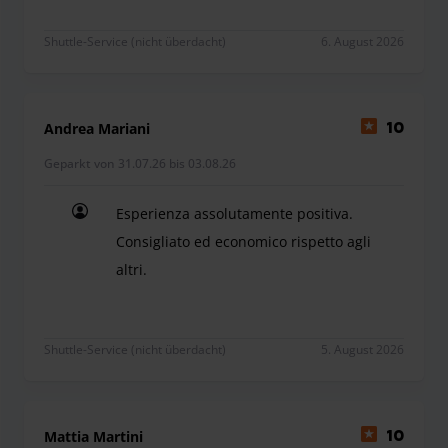
Shuttle-Service (nicht überdacht)
6. August 2026
Andrea Mariani
10
Geparkt von 31.07.26 bis 03.08.26
Esperienza assolutamente positiva.
Consigliato ed economico rispetto agli
altri.
Esperienza assolutamente positiva. Consigliato ed 
Shuttle-Service (nicht überdacht)
5. August 2026
Mattia Martini
10