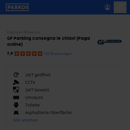
beschriftung-für-primäre-navigation
menü-
Flughafen Malpensa
GP Parking Consegna le chiavi (Paga
online)
182 Bewertungen
7,9
24/7 geöffnet
CCTV
24/7 besetzt
Umzäunt
Toilette
Asphaltierte Oberfläche
Alle ansehen