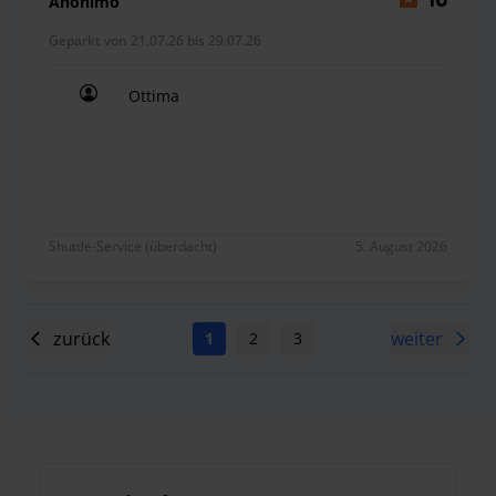
Anonimo
10
Geparkt von 21.07.26 bis 29.07.26
Ottima
Ottima
Shuttle-Service (überdacht)
5. August 2026
zurück
weiter
1
2
3
4
5
6
7