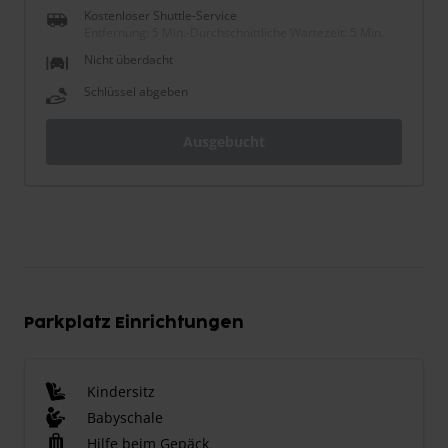
Kostenloser Shuttle-Service
Entfernung: 5 Min.
-
Durchschnittliche Wartezeit: 5 Min.
Nicht überdacht
Schlüssel abgeben
Ausgebucht
Parkplatz Einrichtungen
Kindersitz
Babyschale
Hilfe beim Gepäck