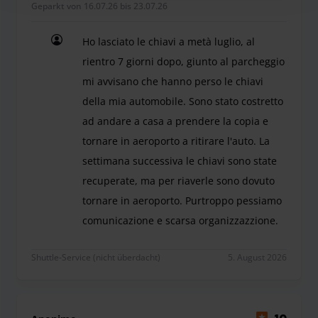
Geparkt von 16.07.26 bis 23.07.26
Ho lasciato le chiavi a metà luglio, al
rientro 7 giorni dopo, giunto al parcheggio
mi avvisano che hanno perso le chiavi
della mia automobile. Sono stato costretto
ad andare a casa a prendere la copia e
tornare in aeroporto a ritirare l'auto. La
settimana successiva le chiavi sono state
recuperate, ma per riaverle sono dovuto
tornare in aeroporto. Purtroppo pessiamo
comunicazione e scarsa organizzazzione.
Ho lasciato le chiavi a metà luglio, al rientro 7
Shuttle-Service (nicht überdacht)
5. August 2026