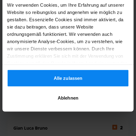
Wir verwenden Cookies, um Ihre Erfahrung auf unserer
Shuttle-Service (überdacht)
5. August 2026
Website so reibungslos und angenehm wie möglich zu
gestalten. Essenzielle Cookies sind immer aktiviert, da
sie dazu beitragen, dass unsere Website
ordnungsgemäß funktioniert. Wir verwenden auch
Andrea Angeli
10
anonymisierte Analyse-Cookies, um zu verstehen, wie
Geparkt von 26.07.26 bis 02.08.26
wir unsere Dienste verbessern können. Durch Ihre
Zustimmung erklären Sie sich mit der Verwendung von
ottimo
Cookies gemäß den Regeln in Ihrem Land einverstanden,
ottimo
können Ihre Einstellungen jedoch jederzeit anpassen. Alle
Einzelheiten finden Sie in unserer Datenschutzrichtlinie.
Alle zulassen
Ablehnen
Shuttle-Service (überdacht)
5. August 2026
Gian Luca Bruno
2