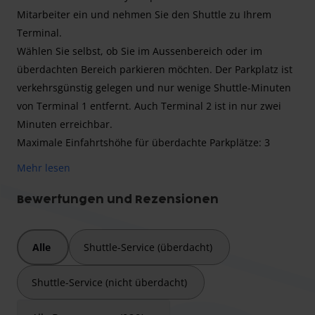
Mitarbeiter ein und nehmen Sie den Shuttle zu Ihrem
Terminal.
Wählen Sie selbst, ob Sie im Aussenbereich oder im
überdachten Bereich parkieren möchten. Der Parkplatz ist
verkehrsgünstig gelegen und nur wenige Shuttle-Minuten
von Terminal 1 entfernt. Auch Terminal 2 ist in nur zwei
Minuten erreichbar.
Maximale Einfahrtshöhe für überdachte Parkplätze: 3
Meter
Mehr lesen
Bewertungen und Rezensionen
Lock & Fly ist eine brandneue Parkanlage für Passagiere an
den Terminals 1 und 2 des Flughafens Malpensa. Der
Alle
Shuttle-Service (überdacht)
Parkplatz bietet zahlreiche überdachte Stellplätze und
Aussenstellplätze. Ihr Fahrzeug bleibt auf dem
Shuttle-Service (nicht überdacht)
Hauptparkplatz stehen. Der kostenlose Shuttle von Lock &
Fly bringt Sie in wenigen Minuten zum Terminal und holt