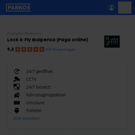
beschriftung-für-primäre-navigation
menü-
Flughafen Malpensa
Lock & Fly Malpensa (Paga online)
929 Bewertungen
9,2
24/7 geöffnet
CCTV
24/7 besetzt
Fahrzeuginspektion
Umzäunt
Toilette
Alle ansehen